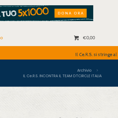
0
no
€0,00
Il Ce.R.S. si stringe al Dr. Se
Archivio
IL Ce.R.S. INCONTRA IL TEAM DTCIRCLE ITALIA