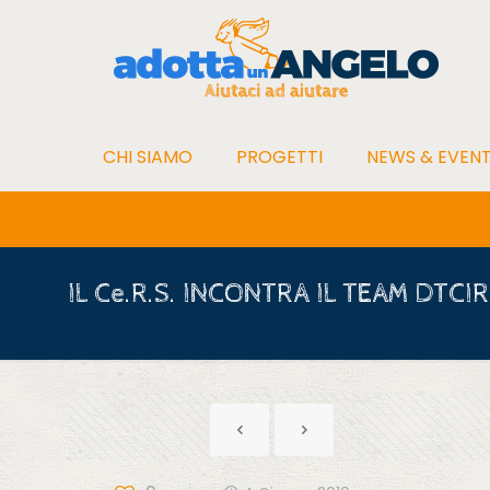
CHI SIAMO
PROGETTI
NEWS & EVENT
IL Ce.R.S. INCONTRA IL TEAM DTCIR