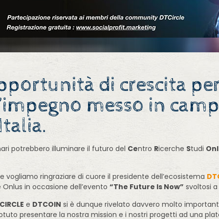
ortunità di crescita per 
l’impegno messo in campo
talia.
i potrebbero illuminare il futuro del
Ce
ntro
R
icerche
S
tudi
Onl
.
le vogliamo ringraziare di cuore il presidente dell’ecosistema
DTC
e Onlus in occasione dell’evento
“The Future Is Now”
svoltosi 
CIRCLE
e
DTCOIN
si è dunque rivelato davvero molto importante
otuto presentare la nostra mission e i nostri progetti ad una pl