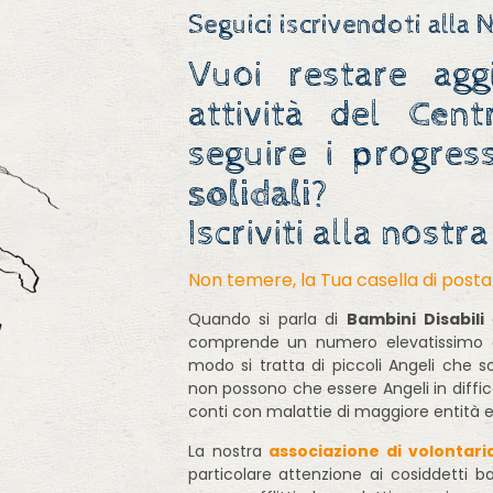
Seguici iscrivendoti alla 
Vuoi restare agg
attività del
Ce
n
seguire i progres
solidali
?
Iscriviti alla nostr
Non temere, la Tua casella di post
Quando si parla di
Bambini Disabili
c
comprende un numero elevatissimo di
modo si tratta di piccoli Angeli che s
non possono che essere Angeli in diffi
conti con malattie di maggiore entità e 
La nostra
associazione di volontari
particolare attenzione ai cosiddetti ba