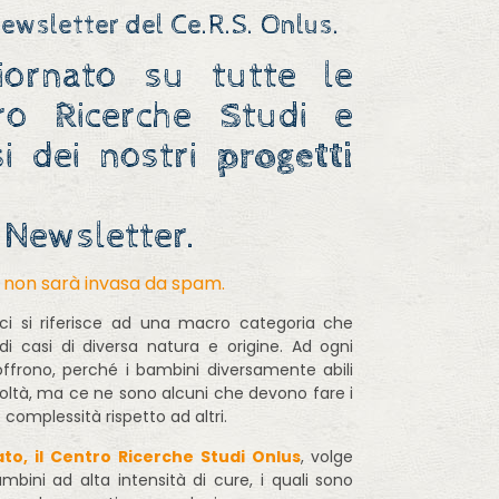
Newsletter del Ce.R.S. Onlus.
iornato su tutte le
tro
R
icerche
S
tudi e
si dei nostri
progetti
a Newsletter.
a non sarà invasa da spam.
i si riferisce ad una macro categoria che
 casi di diversa natura e origine. Ad ogni
offrono, perché i bambini diversamente abili
coltà, ma ce ne sono alcuni che devono fare i
complessità rispetto ad altri.
ato, il Centro Ricerche Studi Onlus
, volge
mbini ad alta intensità di cure, i quali sono