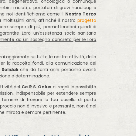
 rara, degenerativa, oncologica o comunque
mbini malati o portatori di gravi handicap e
 che noi identifichiamo come il
Nostro Terzo
 moltissimi anni, affinché il nostro
progetto
ere sempre di più, permettendoci quindi di
arantire Loro un’
assistenza socio-sanitaria
itamente ad un sostegno concreto per le Loro
rai aggiornato su tutte le nostre attività, dalla
er la raccolta fondi, alla comunicazione dei
 Solidali
che da tanti anni portiamo avanti
zione e determinazione.
attività del
Ce.R.S. Onlus
ci regali la possibilità
ission, indispensabile per estendere sempre
n temere di trovare la tua casella di posta
pproccio non è invasivo e pressante, non è nel
ione mirata e sempre pertinente.