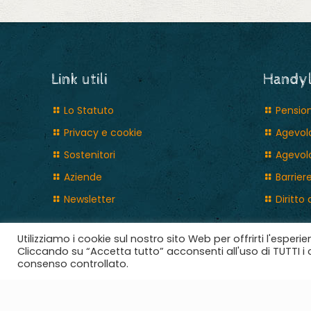
Link utili
Handy
Lo Statuto
Pension
Privacy e cookie
Agevola
Sostenitori
Agevola
Aziende
Barrier
Newsletter
Diritto 
Utilizziamo i cookie sul nostro sito Web per offrirti l'esperi
Cliccando su “Accetta tutto” acconsenti all'uso di TUTTI i c
consenso controllato.
2018 © Ce.R.S. aps, Adotta un Angelo C.F. 03965301009. T