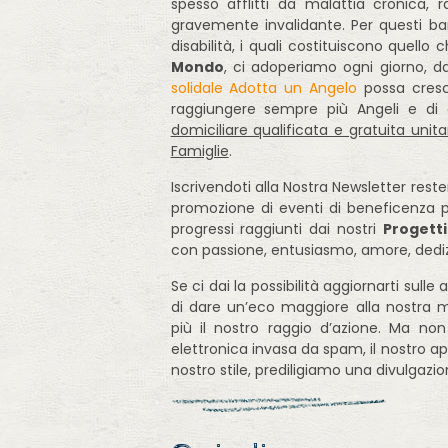
spesso afflitti da malattia cronica,
gravemente invalidante. Per questi ba
disabilità, i quali costituiscono quello
Mondo
, ci adoperiamo ogni giorno, da
solidale Adotta un Angelo
possa cresc
raggiungere sempre più Angeli e di g
domiciliare qualificata e gratuita un
Famiglie
.
Iscrivendoti alla Nostra Newsletter reste
promozione di eventi di beneficenza p
progressi raggiunti dai nostri
Progetti
con passione, entusiasmo, amore, dedi
Se ci dai la possibilità aggiornarti sulle 
di dare un’eco maggiore alla nostra m
più il nostro raggio d’azione. Ma no
elettronica invasa da spam, il nostro a
nostro stile, prediligiamo una divulgaz