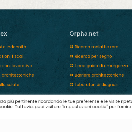
lex
Orpha.net
i e indennità
Ricerca malattie rare
zioni fiscali
Ricerca per segno
zioni lavorative
Linee guida di emergenza
e architettoniche
Barriere architettoniche
alla salute
Laboratori di diagnosi
enza più pertinente ricordando le tue preferenze e le visite ripet
ookie. Tuttavia, puoi visitare "Impostazioni cookie" per fornire
utti i diritti riservati | Designed with ♥ Scuderie Digitali |
Crediti