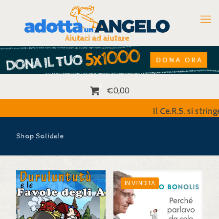
0
€0,00
Il Ce.R.S. si stringe
Shop Solidale
IN VENDITA