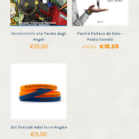
Duruluntutù e le Favole degli
Perchè Parlavo da Solo –
Angeli
Paolo Bonolis
Il
Il
€
15,00
€
18,05
€
19,00
prezzo
prezzo
originale
attuale
era:
è:
€19,00.
€18,05.
Set Bracciali Adotta un Angelo
€
5,00