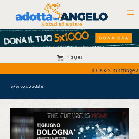
0
€0,00
Il Ce.R.S. si stringe a
evento solidale