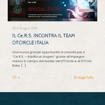
4 Giugno 2019
IL Ce.R.S. INCONTRA IL TEAM
DTCIRCLE ITALIA
Una nuova grande opportunità di crescita per il
“Ce.R.S. – Adotta un Angelo” grazie all’impegno
messo in campo dai leader del DTCircle e di DTCoin
Italia.
[…]
2
Leggi Tutto