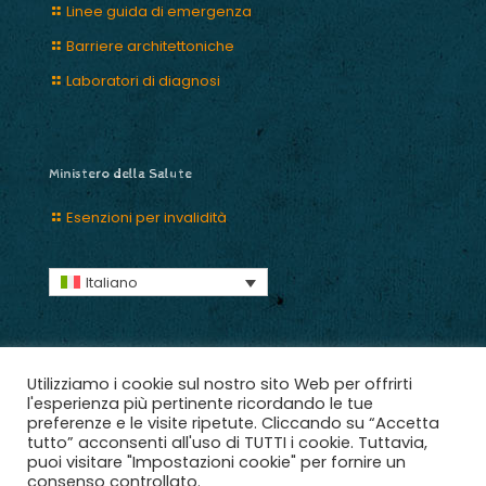
Linee guida di emergenza
Barriere architettoniche
Laboratori di diagnosi
Ministero della Salute
Esenzioni per invalidità
Italiano
Utilizziamo i cookie sul nostro sito Web per offrirti
l'esperienza più pertinente ricordando le tue
preferenze e le visite ripetute. Cliccando su “Accetta
2018 © Ce.R.S. aps, Adotta un Angelo C.F. 03965301009.
tutto” acconsenti all'uso di TUTTI i cookie. Tuttavia,
Tutti i diritti riservati | Designed with ♥ Scuderie Digitali |
puoi visitare "Impostazioni cookie" per fornire un
Crediti
consenso controllato.