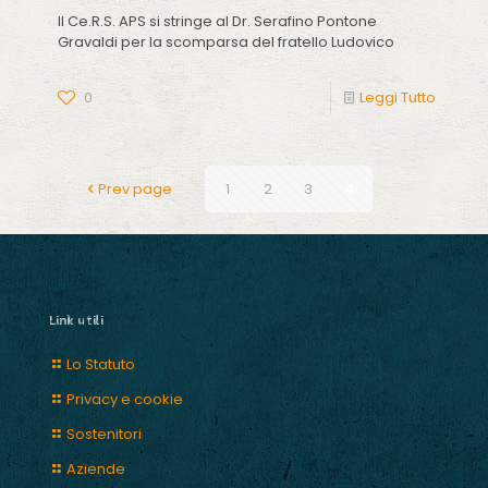
Il Ce.R.S. APS si stringe al Dr. Serafino Pontone
Gravaldi per la scomparsa del fratello Ludovico
0
Leggi Tutto
Prev page
1
2
3
4
Link utili
Lo Statuto
Privacy e cookie
Sostenitori
Aziende