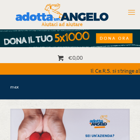
0
€0,00
Il Ce.R.S. si stringe al Dr. Se
max