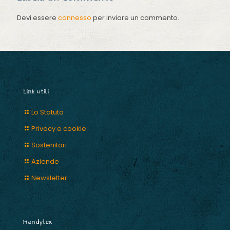
Devi essere
connesso
per inviare un commento.
Link utili
Lo Statuto
Privacy e cookie
Sostenitori
Aziende
Newsletter
Handylex