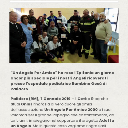
“Un Angelo Per Amico” ha reso l’Epifania un giorno
ancor più speciale per i nostri Angeli ricoverati
presso l’ospedale pediatrico Bambino Gesù di
Palidoro.
Palidoro (RM), 7 Gennaio 2019 –
Il
Ce
ntro
R
icerche
S
tudi
Onlus
ringrazia di vero cuore gli amici
dell’associazione
Un Angelo Per Amico 2000
e i suoi
volontari per il grande impegno che costantemente, da
tanti anni, impiegano nel supportare il progetto
Adotta
un Angelo
. Ma in questo caso vogliamo ringraziarli