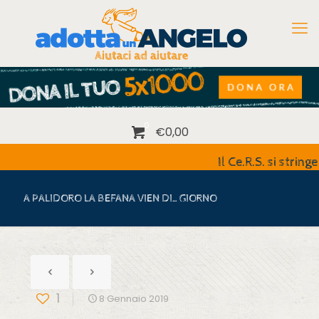
0
€0,00
Il Ce.R.S. si stringe al
A PALIDORO LA BEFANA VIEN DI…GIORNO
1
8 Gennaio 2019