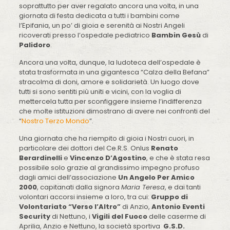
soprattutto per aver regalato ancora una volta, in una
giornata di festa dedicata a tutti i bambini come
l’Epifania, un po’ di gioia e serenità ai Nostri Angeli
ricoverati presso l’ospedale pediatrico
Bambin Gesù
di
Palidoro
.
Ancora una volta, dunque, la ludoteca dell’ospedale è
stata trasformata in una gigantesca “Calza della Befana”
stracolma di doni, amore e solidarietà. Un luogo dove
tutti si sono sentiti più uniti e vicini, con la voglia di
mettercela tutta per sconfiggere insieme l’indifferenza
che molte istituzioni dimostrano di avere nei confronti del
“
Nostro Terzo Mondo
”.
Una giornata che ha riempito di gioia i Nostri cuori, in
particolare dei dottori del Ce.R.S. Onlus
Renato
Berardinelli
e
Vincenzo D’Agostino
, e che è stata resa
possibile solo grazie al grandissimo impegno profuso
dagli amici dell’associazione
Un Angelo Per Amico
2000
, capitanati dalla signora
Maria Teresa
, e dai tanti
volontari accorsi insieme a loro, tra cui:
Gruppo di
Volontariato “Verso l’Altro”
di Anzio,
Antonio Eventi
Security
di Nettuno, i
Vigili del Fuoco
delle caserme di
Aprilia, Anzio e Nettuno, la società sportiva
G.S.D.