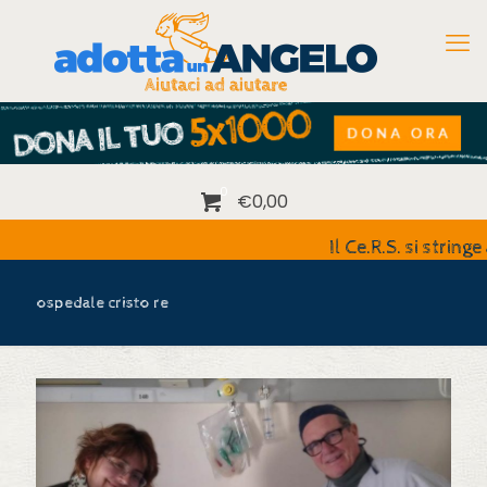
0
€0,00
Il Ce.R.S. si stringe a
ospedale cristo re