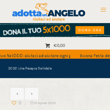
0
€0,00
000: aiutaci ad aiutare ogni giorno
Buona Festa della Ma
2020 Una Pasqua Solidale
0
10 Aprile 2020