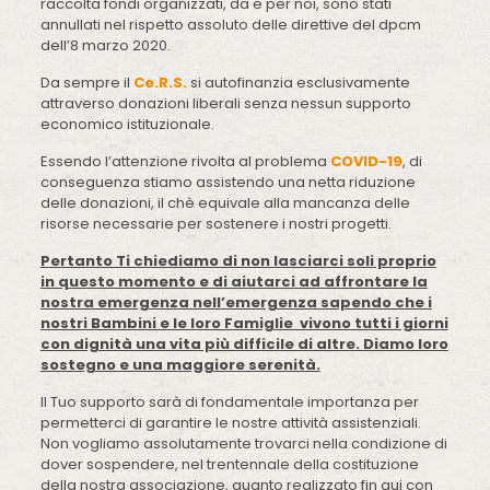
raccolta fondi organizzati, da e per noi, sono stati
annullati nel rispetto assoluto delle direttive del dpcm
dell’8 marzo 2020.
Da sempre il
Ce.R.S.
si autofinanzia esclusivamente
attraverso donazioni liberali senza nessun supporto
economico istituzionale.
Essendo l’attenzione rivolta al problema
COVID-19
, di
conseguenza stiamo assistendo una netta riduzione
delle donazioni, il chè equivale alla mancanza delle
risorse necessarie per sostenere i nostri progetti.
Pertanto Ti chiediamo di non lasciarci soli proprio
in questo momento e di aiutarci ad affrontare la
nostra emergenza nell’emergenza sapendo che i
nostri Bambini e le loro Famiglie vivono tutti i giorni
con dignità una vita più difficile di altre. Diamo loro
sostegno e una maggiore serenità.
Il Tuo supporto sarà di fondamentale importanza per
permetterci di garantire le nostre attività assistenziali.
Non vogliamo assolutamente trovarci nella condizione di
dover sospendere, nel trentennale della costituzione
della nostra associazione, quanto realizzato fin qui con