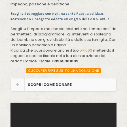
impegno, passione e dedizione.
Scegli di festeggiare con noi una santa Pasqua solidale,
sostenendo il progetto Adotta un Angelo del Ce.R.S. onlus.
Scegli tu l’importo ma che sia costante nel tempo così da
permetterci di programmare i gli interventi a sostegno
del bambino con gravi disabilità e della sua famiglia. Con
un bonifico periodico o PayPal.
Ricorda che puoi donare anche il tuo
5×1000
mettendo il
seguente codice fiscale nella tua dichiarazione dei
redditi Codice Fiscale:
03965301009
CLICCA PER FARE SUBITO UNA DONAZIONE
SCOPRI COME DONARE